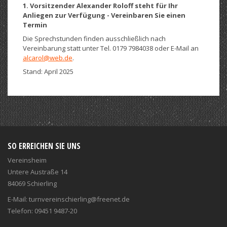
1. Vorsitzender Alexander Roloff steht für Ihr
Anliegen zur Verfügung - Vereinbaren Sie einen
Termin
Die Sprechstunden finden ausschließlich nach
Vereinbarung statt unter Tel. 0179 7984038 oder E-Mail an
alcarol@web.de
.
Stand: April 2025
SO ERREICHEN SIE UNS
Vereinsheim
Untere Austraße 14
84069 Schierling
E-Mail: turnvereinschierling@freenet.de
Telefon: 09451 9487-20